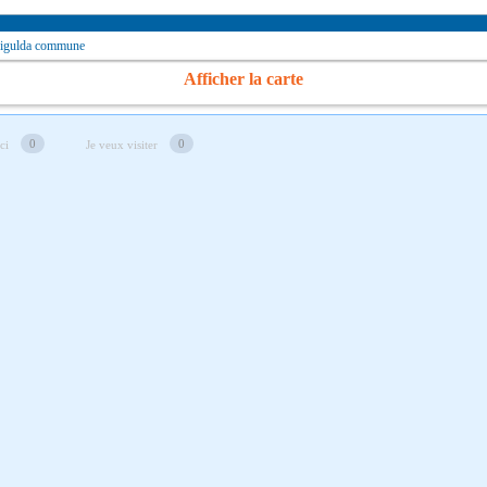
 Sigulda commune
Afficher la carte
0
0
ici
Je veux visiter