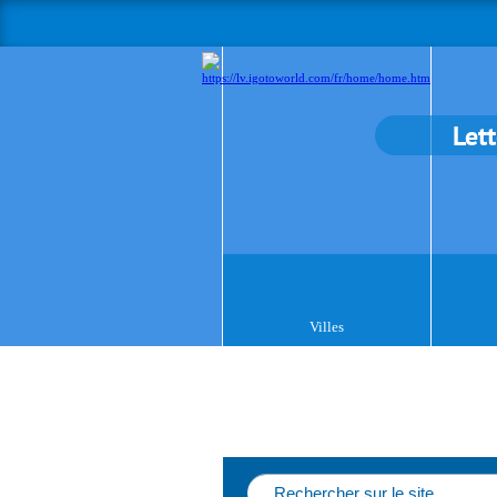
Let
Villes