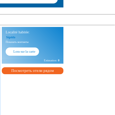
Localité habitée:
Sigulda
Показать контакты
Lora sur la carte
Estimation:
0
Посмотреть отели рядом