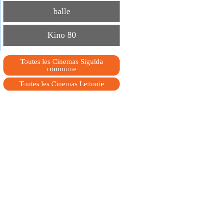
balle
Kino 80
Toutes les Сinemas Sigulda
commune
Toutes les Сinemas Lettonie