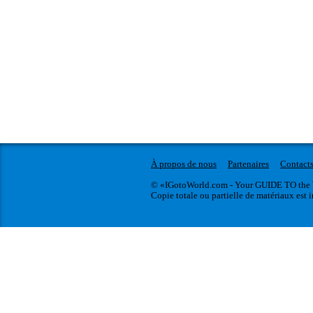
À propos de nous
Partenaires
Contact
© «IGotoWorld.com - Your GUIDE TO the 
Copie totale ou partielle de matériaux est i