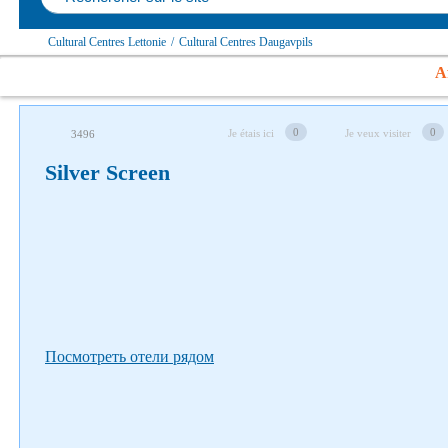
Cultural Centres Lettonie
/
Cultural Centres Daugavpils
Af
Suivez-nous sur les réseaux sociaux
0
0
Je étais ici
Je veux visiter
3496
Silver Screen
Посмотреть отели рядом