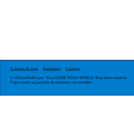
À propos de nous
Partenaires
Contacts
© «IGotoWorld.com - Your GUIDE TO the WORLD. Tous droits réservés.
Copie totale ou partielle de matériaux est interdite.