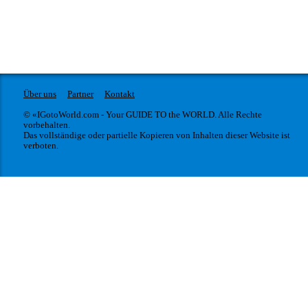
Über uns
Partner
Kontakt
© «IGotoWorld.com - Your GUIDE TO the WORLD. Alle Rechte
vorbehalten.
Das vollständige oder partielle Kopieren von Inhalten dieser Website ist
verboten.