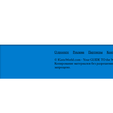
О проекте
Реклама
Партнеры
Кон
© IGotoWorld.com - Your GUIDE TO the
Копирование материалов без разрешени
запрещено.