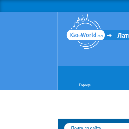
Лат
Города